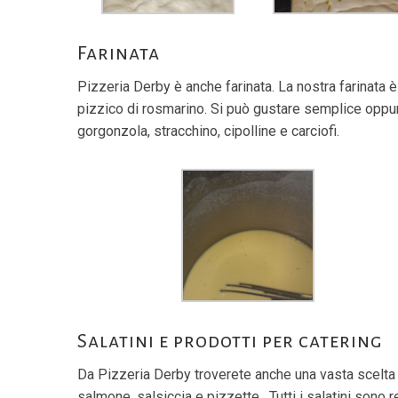
Farinata
Pizzeria Derby è anche farinata. La nostra farinata è f
pizzico di rosmarino. Si può gustare semplice oppur
gorgonzola, stracchino, cipolline e carciofi.
Salatini e prodotti per catering
Da Pizzeria Derby troverete anche una vasta scelta di 
salmone, salsiccia e pizzette . Tutti i salatini sono 